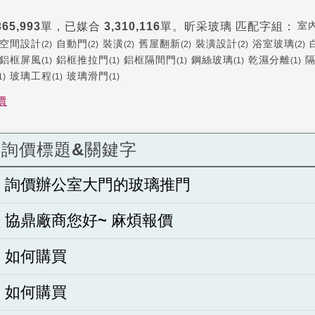
室
365,993
單，已媒合
3,310,116
單。
昕采玻璃
匹配字組：
空間設計
自動門
裝潢
舊屋翻新
裝潢設計
浴室玻璃
(2)
(2)
(2)
(2)
(2)
(2)
鋁框屏風
鋁框推拉門
鋁框隔間門
鋼絲玻璃
乾濕分離
(1)
(1)
(1)
(1)
(1)
玻璃工程
玻璃滑門
1)
(1)
(1)
價
詢價標題&關鍵字
詢價辦公室大門的玻璃推門
協鼎廠商您好~ 麻煩報價
如何購買
如何購買