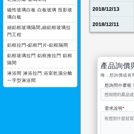
2018/12/13
磁性玻璃白板 白板玻璃 投影玻
璃白板
2018/12/11
細鋁框玻璃隔間,細鋁框玻璃拉
門工程
鋁框拉門-鋁框門片-鋁框隔間
鋁框玻璃拉門 鋁框推拉門 鋁框
隔間
產品詢價
淋浴間 淋浴拉門 浴室乾濕分離
嗨，想詢價或有
一字型淋浴間
想詢問什麼呢
需求說明