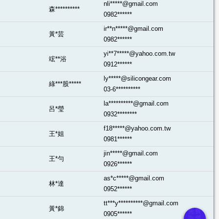
nli*****@gmail.com
森**********
0982******
ir**n*****@gmail.com
黃*芸
0982******
yi**7*****@yahoo.com.tw
竤**浴
0912******
ly*****@silicongear.com
綠***股*****
03-6**********
la**********@gmail.com
呂*瑩
0932********
f18*****@yahoo.com.tw
王*姐
0981******
jin*****@gmail.com
王*勻
0926******
as*c*****@gmail.com
林*達
0952******
tt***y**********@gmail.com
黃*錦
0905******