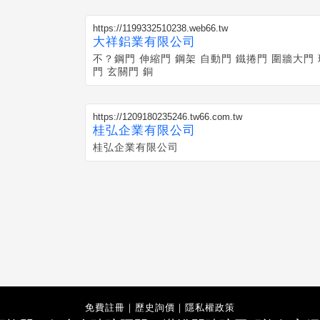
https://1199332510238.web66.tw
大祥鋁業有限公司
不？鋼門 伸縮門 鋼架 自動門 鐵捲門 圍牆大門
門 玄關門 銅
https://1209180235246.tw66.com.tw
桂弘企業有限公司
桂弘企業有限公司
免費註冊
｜
歷史詢價
｜
隱私權政策