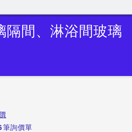
璃隔間、淋浴間玻璃
價
6
筆詢價單