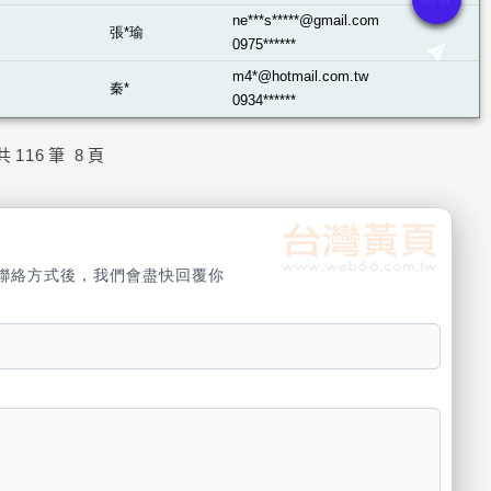
ne***s*****@gmail.com
張*瑜
0975******
m4*@hotmail.com.tw
秦*
0934******
共
116
筆
8
頁
聯絡方式後，我們會盡快回覆你