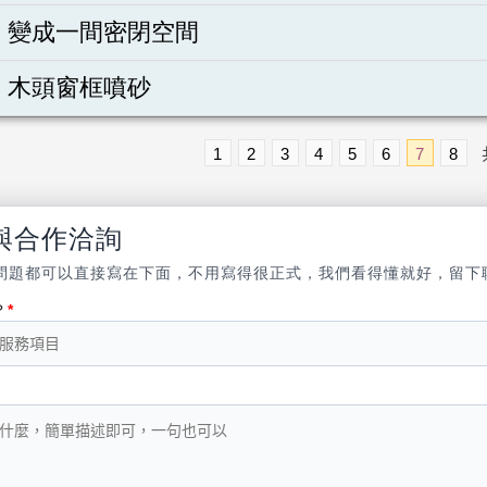
變成一間密閉空間
木頭窗框噴砂
1
2
3
4
5
6
7
8
與合作洽詢
問題都可以直接寫在下面，不用寫得很正式，我們看得懂就好，留下
？