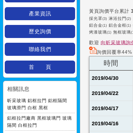
黃頁詢價平台累計
產業資訊
採光罩
淋浴拉門
(3)
(2)
鋁合金
鋁合金框
(1)
(1)
歷史詢價
烤漆玻璃
無框玻璃
(1)
(
歡迎
向昕采玻璃詢
聯絡我們
詢價回覆率44%
時間
首 頁
2019/04/30
相關訊息
2019/04/22
昕采玻璃 鋁框拉門 鋁框隔間
玻璃滑門 白框 黑框
2019/04/17
鋁框拉門廠商 黑框玻璃門 玻璃
2019/04/16
隔間 白框拉門