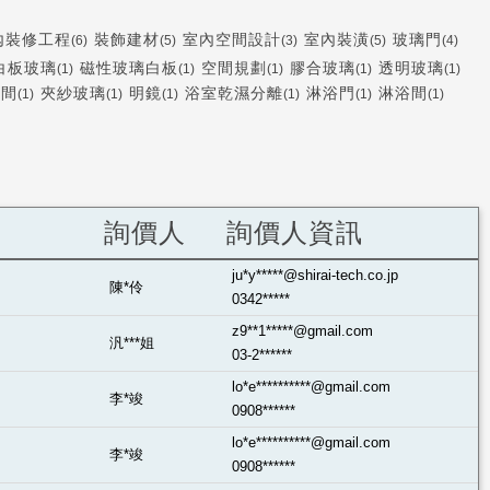
內裝修工程
裝飾建材
室內空間設計
室內裝潢
玻璃門
(6)
(5)
(3)
(5)
(4)
白板玻璃
磁性玻璃白板
空間規劃
膠合玻璃
透明玻璃
(1)
(1)
(1)
(1)
(1)
隔間
夾紗玻璃
明鏡
浴室乾濕分離
淋浴門
淋浴間
(1)
(1)
(1)
(1)
(1)
(1)
詢價人
詢價人資訊
ju*y*****@shirai-tech.co.jp
陳*伶
0342*****
z9**1*****@gmail.com
汎***姐
03-2******
lo*e**********@gmail.com
李*竣
0908******
lo*e**********@gmail.com
李*竣
0908******