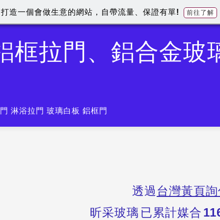
打造一個會做生意的網站，自帶流量、保證有單!
前往了解
-鋁框拉門、鋁合金玻
門 淋浴拉門 玻璃白板 鋁框門
透過
台灣黃頁詢
昕采玻璃
已累計媒合
11