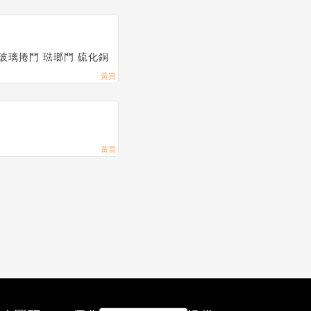
 玻璃捲門 琺瑯門 硫化銅