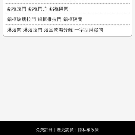
鋁框拉門-鋁框門片-鋁框隔間
鋁框玻璃拉門 鋁框推拉門 鋁框隔間
淋浴間 淋浴拉門 浴室乾濕分離 一字型淋浴間
免費註冊
｜
歷史詢價
｜
隱私權政策