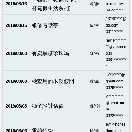
2019/08/16
蕭*彥
et.com.tw
林電機生活系列)
0955******
13**6*****@
維修電話亭
2019/08/15
孫*生
qq.com
0911******
mo*e********
**@yahoo.c
有卖黑糖珍珠吗
2019/08/08
陈*福
o.jp
0081********
**
ju**0*****@
檢查用的木製假門
2019/08/08
蕭*生
gmail.com
0929******
yi**********
@gmail.co
種子設計估價
2019/08/08
種**計
m
0922******
ev*@hones
電鍍鋁管
2019/08/06
楊*姐
thac.com