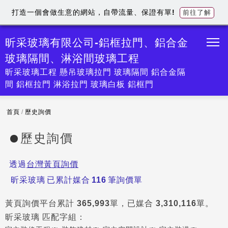
打造一個會做生意的網站，自帶流量、保證有單!
前往了解
昕采玻璃有限公司-鋁框拉門、鋁合金
玻璃隔間、淋浴間玻璃工程
昕采玻璃工程 懸吊玻璃拉門 玻璃隔間 鋁合金隔
間 鋁框拉門 淋浴拉門 玻璃白板 鋁框門
首頁
/
歷史詢價
歷史詢價
透過
台灣黃頁詢價
昕采玻璃
已累計媒合
116
筆詢價單
黃頁詢價平台累計
365,993
單，已媒合
3,310,116
單。
昕采玻璃
匹配字組：