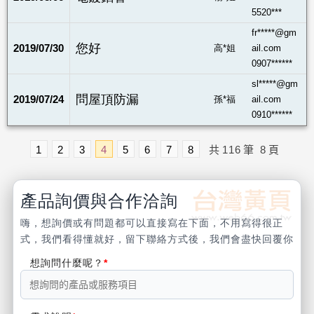
5520***
fr*****@gm
您好
2019/07/30
高*姐
ail.com
0907******
sl*****@gm
問屋頂防漏
2019/07/24
孫*福
ail.com
0910******
1
2
3
4
5
6
7
8
共
116
筆
8
頁
產品詢價與合作洽詢
嗨，想詢價或有問題都可以直接寫在下面，不用寫得很正
式，我們看得懂就好，留下聯絡方式後，我們會盡快回覆你
想詢問什麼呢？