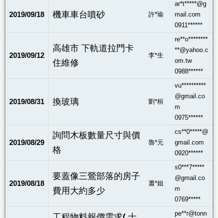
ar*t*****@g
機車車台噴砂
2019/09/18
許*瑜
mail.com
0911******
re**o********
高雄市 下軌道拉門卡
**@yahoo.c
2019/09/12
李*生
om.tw
住維修
0988******
vu**********
@gmail.co
換玻璃
2019/08/31
劉*桓
m
0975******
cs**0*****@
詢問木板數量尺寸與價
2019/08/29
魯*元
gmail.com
格
0920******
s0***7*****
要蓋像三鶯部落的房子
@gmail.co
2019/08/18
蕭*姐
m
費用大約多少
0769*****
pe**r@tonn
工程物料報價需求( 士