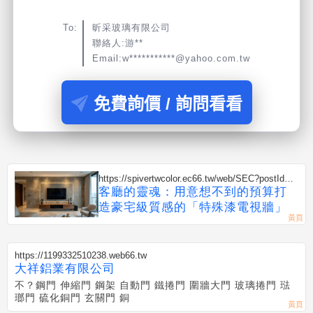
To:
昕采玻璃有限公司
聯絡人:游**
Email:w***********@yahoo.com.tw
免費詢價 / 詢問看看
https://spivertwcolor.ec66.tw/web/SEC?postId=1
352806
客廳的靈魂：用意想不到的預算打
造豪宅級質感的「特殊漆電視牆」
https://1199332510238.web66.tw
大祥鋁業有限公司
不？鋼門 伸縮門 鋼架 自動門 鐵捲門 圍牆大門 玻璃捲門 琺
瑯門 硫化銅門 玄關門 銅