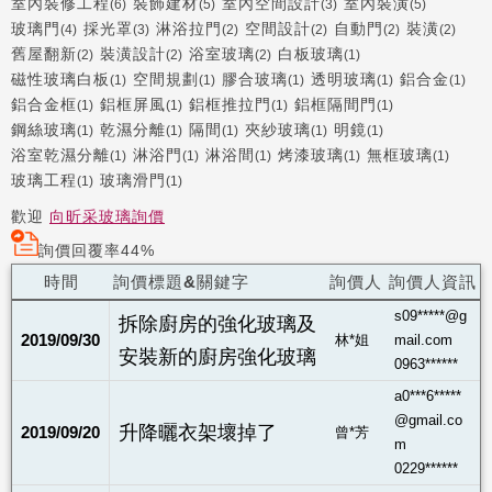
室內裝修工程
裝飾建材
室內空間設計
室內裝潢
(6)
(5)
(3)
(5)
玻璃門
採光罩
淋浴拉門
空間設計
自動門
裝潢
(4)
(3)
(2)
(2)
(2)
(2)
舊屋翻新
裝潢設計
浴室玻璃
白板玻璃
(2)
(2)
(2)
(1)
磁性玻璃白板
空間規劃
膠合玻璃
透明玻璃
鋁合金
(1)
(1)
(1)
(1)
(1)
鋁合金框
鋁框屏風
鋁框推拉門
鋁框隔間門
(1)
(1)
(1)
(1)
鋼絲玻璃
乾濕分離
隔間
夾紗玻璃
明鏡
(1)
(1)
(1)
(1)
(1)
浴室乾濕分離
淋浴門
淋浴間
烤漆玻璃
無框玻璃
(1)
(1)
(1)
(1)
(1)
玻璃工程
玻璃滑門
(1)
(1)
歡迎
向昕采玻璃詢價
詢價回覆率44%
時間
詢價標題&關鍵字
詢價人
詢價人資訊
s09*****@g
拆除廚房的強化玻璃及
2019/09/30
林*姐
mail.com
安裝新的廚房強化玻璃
0963******
a0***6*****
@gmail.co
升降曬衣架壞掉了
2019/09/20
曾*芳
m
0229******