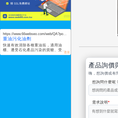
https://www.66webseo.com/web/QA?postI
D=1198555
重油污化油劑
快速有效清除各種重油垢，適用油
櫃、遭受石化產品污染的貨艙、受重
油污染的壓艙海水櫃、雙重底艙櫃、
深艙、艙底清洗及清除油氣燃氣。
產品詢價
嗨，想詢價或有
想詢問什麼呢
需求說明