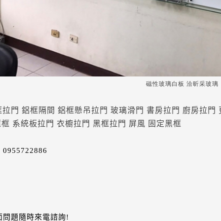
磁性玻璃白板 洽昕采玻璃
拉門 鋁框隔間 鋁框懸吊拉門 玻璃滑門 書房拉門 廚房拉門
框框 系統板拉門 衣櫥拉門 黑框拉門 屏風 固定黑框
 0955722886
0
面問題隨時來電諮詢!