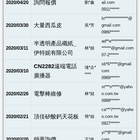
詢問報價
2020/04/20
劉*鑫
ail.com
0911******
lo***************@
大量西瓜皮
2020/03/30
吳*芳
gmail.com
0980******
ad**e**************
半透明產品襯紙_
2020/03/11
林*姐
******@gmail.com
伊特妮有限公司
07-2******
sb*6*****@gmail.
CN2282遠端電話
璉*企*
2020/03/10
com
****
廣播器
0989******
st***n*****@yaho
電擊棒維修
2020/02/26
林*姐
o.com.tw
0988******
ca***7*****@yaho
頂佳矽酸鈣天花板
2020/02/21
簡*姐
o.com.tw
0927******
yi**8*****@gmail.
鍋蓋詢價
2020/02/20
王*依
com