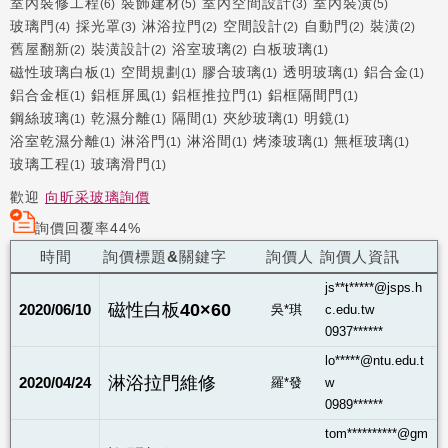
室內裝修工程
裝飾建材
室內空間設計
室內裝潢
(6)
(5)
(3)
(5)
玻璃門
採光罩
淋浴拉門
空間設計
自動門
裝潢
(4)
(3)
(2)
(2)
(2)
(2)
舊屋翻新
裝潢設計
浴室玻璃
白板玻璃
(2)
(2)
(2)
(1)
磁性玻璃白板
空間規劃
膠合玻璃
透明玻璃
鋁合金
(1)
(1)
(1)
(1)
(1)
鋁合金框
鋁框屏風
鋁框推拉門
鋁框隔間門
(1)
(1)
(1)
(1)
鋼絲玻璃
乾濕分離
隔間
夾紗玻璃
明鏡
(1)
(1)
(1)
(1)
(1)
浴室乾濕分離
淋浴門
淋浴間
烤漆玻璃
無框玻璃
(1)
(1)
(1)
(1)
(1)
玻璃工程
玻璃滑門
(1)
(1)
歡迎
向昕采玻璃詢價
詢價回覆率44%
時間
詢價標題&關鍵字
詢價人
詢價人資訊
js**t*****@jsps.h
磁性白板40×60
2020/06/10
吳*琪
c.edu.tw
0937******
lo*****@ntu.edu.t
淋浴拉門維修
2020/04/24
羅*發
w
0989******
tom**********@gm