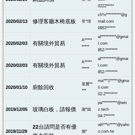
0222*****
ch*n**********@g
修理客廳木椅底板
2020/02/13
常*堉
mail.com
0953******
al**********@gmai
A*****
有關境外貿易
2020/02/03
l.com
*****
852-********
al**********@gmai
A*****
有關境外貿易
2020/02/03
l.com
*****
852-********
ma***2*****@gma
皇贊**
廚餘回收
2020/01/10
il.com
***
02-2********
pa**********@win
玻璃白板，請報價
2019/12/05
謝*姐
z.tech
04-7******
wh***n*****@yaho
22台請問是否有優
2019/11/29
個*
o.com.tw