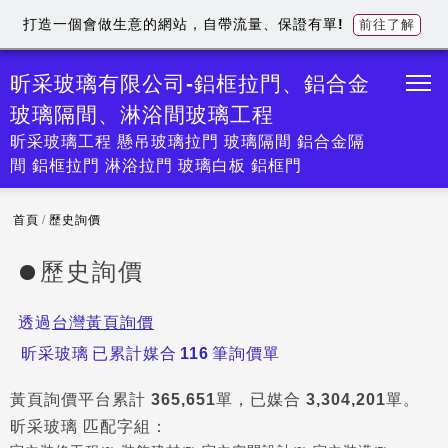
打造一個會做生意的網站，自帶流量、保證有單!
前往了解
昕采玻璃有限公司-鋁框拉門、鋁合金
玻璃隔間、淋浴間玻璃工程
昕采玻璃工程 懸吊玻璃拉門 玻璃隔間 鋁合金隔
間 鋁框拉門 淋浴拉門 玻璃白板 鋁框門
首頁
/
歷史詢價
歷史詢價
透過
台灣黃頁詢價
昕采玻璃
已累計媒合
116
筆詢價單
黃頁詢價平台累計
365,651
單，已媒合
3,304,201
單。
昕采玻璃
匹配字組：