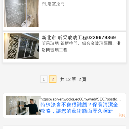
門,浴室拉門
新北市 昕采玻璃工程0229679869
昕采玻璃 鋁框拉門、鋁合金玻璃隔間、淋
浴間玻璃工程
1
2
共
12
筆
2
頁
https://spivertwcolor.ec66.tw/web/SEC?postId=1
352820
特殊漆會不會很難顧？保養清潔全
攻略，讓您的藝術牆面歷久彌新