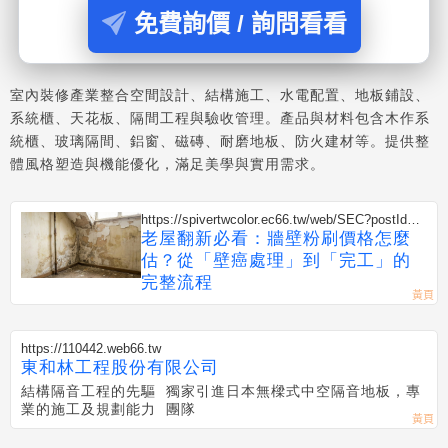
免費詢價 / 詢問看看
室內裝修產業整合空間設計、結構施工、水電配置、地板鋪設、
系統櫃、天花板、隔間工程與驗收管理。產品與材料包含木作系
統櫃、玻璃隔間、鋁窗、磁磚、耐磨地板、防火建材等。提供整
體風格塑造與機能優化，滿足美學與實用需求。
https://spivertwcolor.ec66.tw/web/SEC?postId=1
352818
老屋翻新必看：牆壁粉刷價格怎麼
估？從「壁癌處理」到「完工」的
完整流程
https://110442.web66.tw
東和林工程股份有限公司
結構隔音工程的先驅 獨家引進日本無樑式中空隔音地板，專
業的施工及規劃能力 團隊