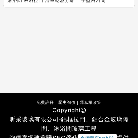
淋浴間 淋浴拉門 浴室乾濕分離 一字型淋浴間
免費註冊
｜
歷史詢價
｜
隱私權政策
Copyright
昕采玻璃有限公司-鋁框拉門、鋁合金玻璃隔
間、淋浴間玻璃工程
詢價官網建置暨SEO優化
提供