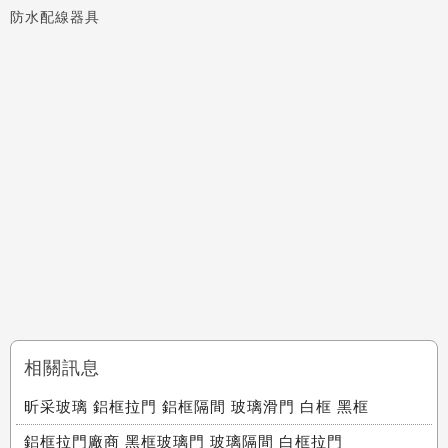
防水配線器具
相關訊息
昕采玻璃 鋁框拉門 鋁框隔間 玻璃滑門 白框 黑框
鋁框拉門廠商 黑框玻璃門 玻璃隔間 白框拉門